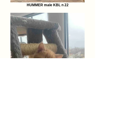
HUMMER male KBL n 22
HONDA female KBS d 22