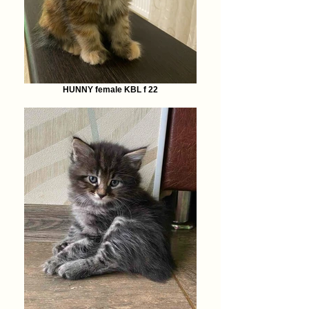
HUNNY female KBL f 22