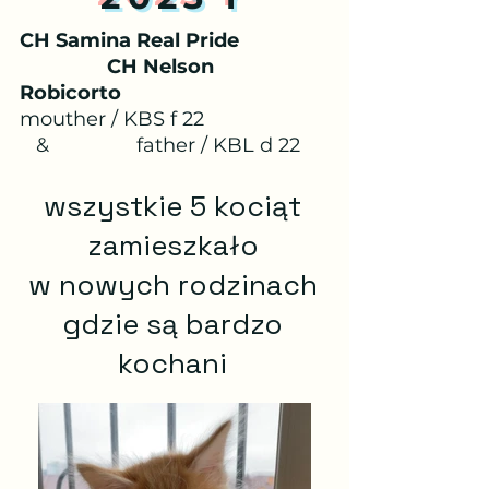
CH Samina Real Pride
CH Nelson
Robicorto
mouther / KBS f 22
&
father / KBL d 22
wszystkie 5 kociąt
zamieszkało
w nowych rodzinach
gdzie są bardzo
kochani