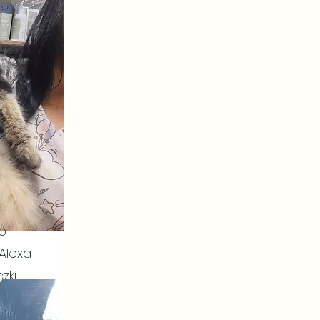
o
 Alexa
zki