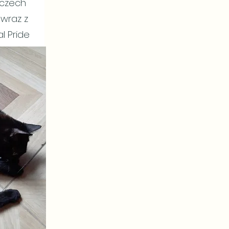
mczech
 wraz z
l Pride