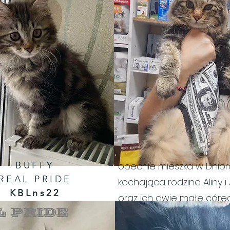
BUFFY
obecnie mieszka w Dnipr
REAL PRIDE
kochająca rodzina Aliny i
KBLns22
oraz ich dwie małe córec