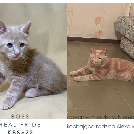
BOSS
obecnie mieszka w Niem
REAL PRIDE
kochająca rodzina Alexa 
KBSe22