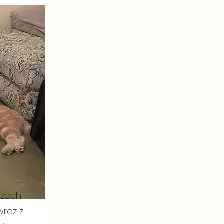
czech
wraz z