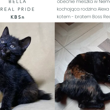
obecnie mieszka w Nie
BELLA
kochająca rodzina Alexa
REAL PRIDE
kotem - bratem Boss Rea
KBSn