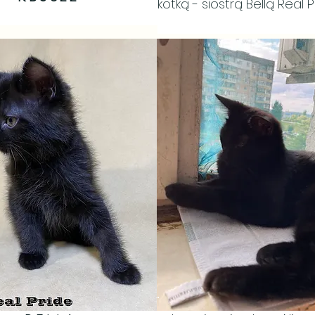
kotką - siostrą Bellą Real P