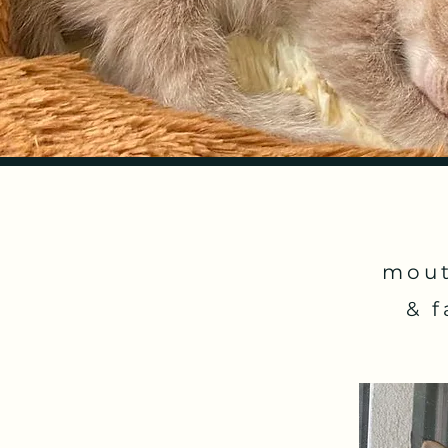
mout
& 