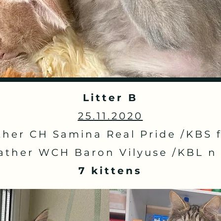
Litter B
25.11.2020
her CH Samina Real Pride /KBS f
father WCH Baron Vilyuse /KBL n 
7 kittens