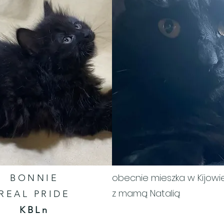
obecnie mieszka w Kijowi
BONNIE
z mamą Natalią
REAL PRIDE
KBLn