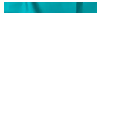
obecnie mieszka w
Iwano-Frankowsku
kochająca rodzina Galiny